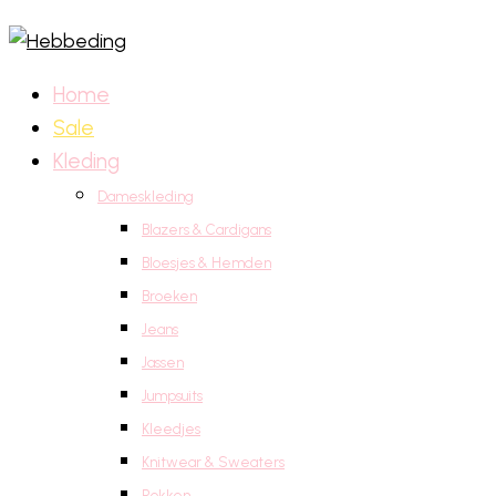
Home
Sale
Kleding
Dameskleding
Blazers & Cardigans
Bloesjes & Hemden
Broeken
Jeans
Jassen
Jumpsuits
Kleedjes
Knitwear & Sweaters
Rokken