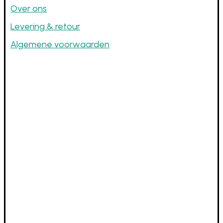
Over ons
Levering & retour
Algemene voorwaarden
Openingsuren
Dinsdag tot donderdag
10u - 12u ⋅ 13u - 18u
Vrijdag tot zaterdag
10u - 18u
1ste zondag vd maand