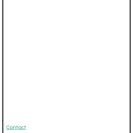
Dreef 29 9930 Lievegem
09 372 55 66
BE0865632057
webshop@hebbedingkleding.be
Links
Contact