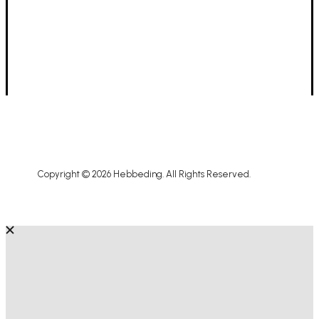
10u - 12u
ZOMER VERLOF GESLOTEN van 26/7 t.e.m.
17/8
Terug open dinsdag 18 augustus :-)
Copyright © 2026 Hebbeding. All Rights Reserved.