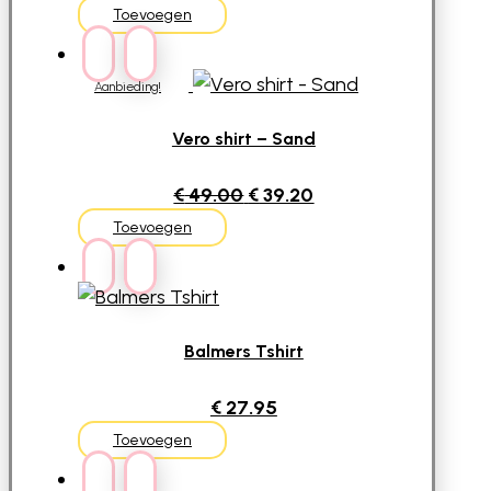
prijs
prijs
Toevoegen
was:
is:
€ 89.95.
€ 45.00.
Aanbieding!
Vero shirt – Sand
Oorspronkelijke
Huidige
€
49.00
€
39.20
prijs
prijs
Toevoegen
was:
is:
€ 49.00.
€ 39.20.
Balmers Tshirt
€
27.95
Toevoegen