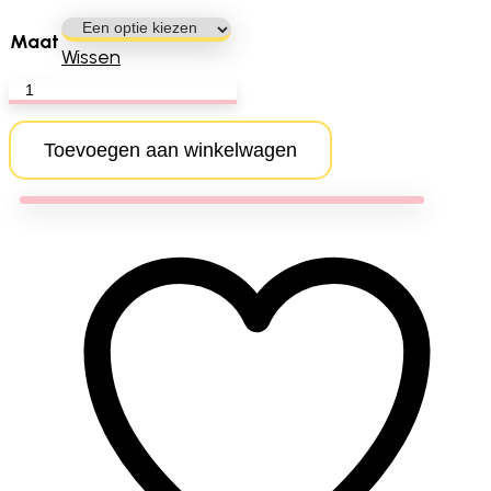
Maat
Wissen
Skova
lange
rok
Toevoegen aan winkelwagen
aantal