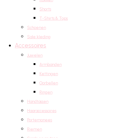
Shorts
T-Shirts & Tops
Schoenen
Sale kleding
Accessoires
Juwelen
Armbanden
Kettingen
Oorbellen
Ringen
Handtassen
Haaraccessoires
Portemonees
Riemen