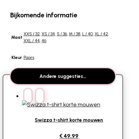
Bijkomende informatie
XXS / 32
,
XS / 34
,
S / 36
,
M / 38
,
L / 40
,
XL / 42
,
Maat
XXL / 44
,
46
Kleur
Paars
Andere suggesties…
Swizza t-shirt korte mouwen
€
49.99