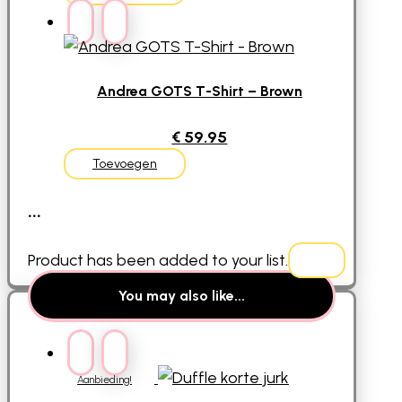
product
gekozen
heeft
worden
meerdere
op
variaties.
de
Andrea GOTS T-Shirt – Brown
Deze
productpagina
€
59.95
optie
Dit
kan
Toevoegen
product
gekozen
...
heeft
worden
meerdere
op
Product has been added to your list.
variaties.
de
Deze
productpagina
You may also like...
optie
kan
gekozen
Aanbieding!
worden