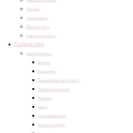
Sjaals en mutsen
Sokken
Toilettassen
Zonnebrillen
Sale accessoires
Cadeautjes
Hebbedingen
Bureau
Decoratie
Geurkaarsen en zepen
Theelichthouders
Keuken
Kerst
Sleutelhangers
Vazen & potjes