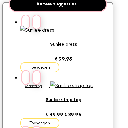
Andere suggesties…
Sunlee dress
€
99.95
Toevoegen
Aanbieding!
Sunlee strap top
Oorspronkelijke
Huidige
€
49.99
€
39.95
prijs
prijs
Toevoegen