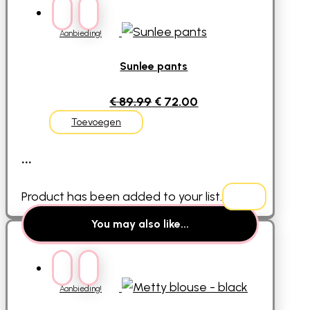
was:
is:
€ 49.99.
€ 39.95.
Aanbieding!
Sunlee pants
Oorspronkelijke
Huidige
€
89.99
€
72.00
prijs
prijs
Toevoegen
was:
is:
...
€ 89.99.
€ 72.00.
Product has been added to your list.
You may also like...
Aanbieding!