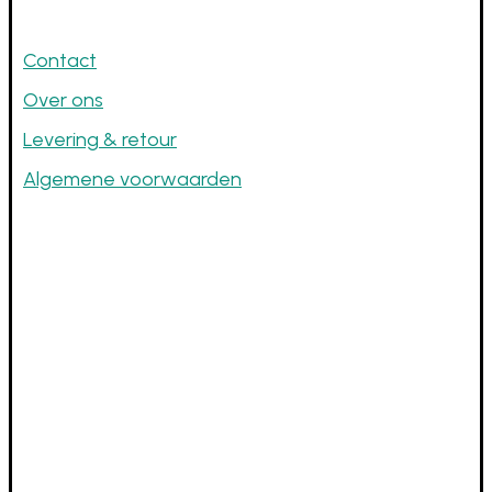
Contact
Over ons
Levering & retour
Algemene voorwaarden
Openingsuren
Dinsdag tot donderdag
10u - 12u ⋅ 13u - 18u