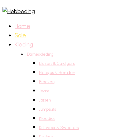
Home
Sale
Kleding
Dameskleding
Blazers & Cardigans
Bloesjes & Hemden
Broeken
Jeans
Jassen
Jumpsuits
Kleedjes
Knitwear & Sweaters
Rokken