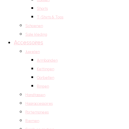
Shorts
T-Shirts & Tops
Schoenen
Sale kleding
Accessoires
Juwelen
Armbanden
Kettingen
Oorbellen
Ringen
Handtassen
Haaraccessoires
Portemonees
Riemen