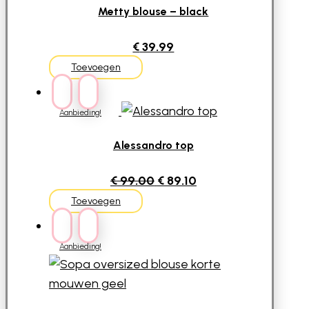
Metty blouse – black
€
39.99
Toevoegen
Aanbieding!
Alessandro top
Oorspronkelijke
Huidige
€
99.00
€
89.10
prijs
prijs
Toevoegen
was:
is:
€ 99.00.
€ 89.10.
Aanbieding!