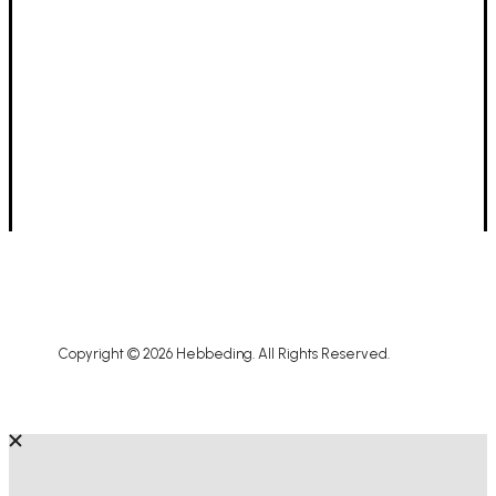
Vrijdag tot zaterdag
10u - 18u
1ste zondag vd maand
10u - 12u
ZOMER VERLOF GESLOTEN van 26/7 t.e.m.
17/8
Terug open dinsdag 18 augustus :-)
Copyright © 2026 Hebbeding. All Rights Reserved.