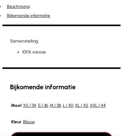
Beschrijving
Bijkomende informatie
Samenstelling:
100% viscose
Bijkomende informatie
Maat
XS / 34
,
S / 36
,
M / 38
,
L / 40
,
XL / 42
,
XXL / 44
Kleur
Blauw