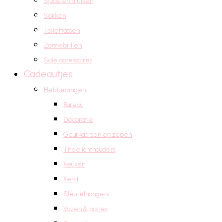
Sjaals en mutsen
Sokken
Toilettassen
Zonnebrillen
Sale accessoires
Cadeautjes
Hebbedingen
Bureau
Decoratie
Geurkaarsen en zepen
Theelichthouders
Keuken
Kerst
Sleutelhangers
Vazen & potjes