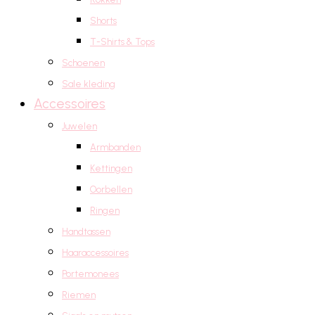
Shorts
T-Shirts & Tops
Schoenen
Sale kleding
Accessoires
Juwelen
Armbanden
Kettingen
Oorbellen
Ringen
Handtassen
Haaraccessoires
Portemonees
Riemen