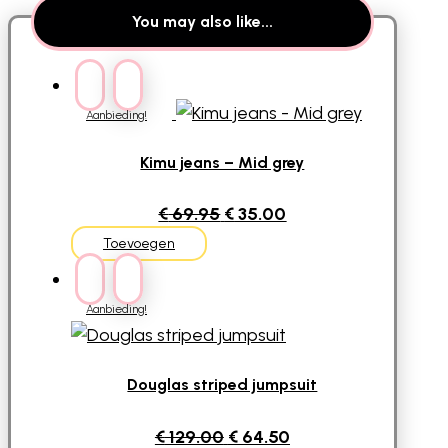
You may also like...
Aanbieding!
Kimu jeans – Mid grey
Oorspronkelijke
Huidige
€
69.95
€
35.00
Dit
prijs
prijs
Toevoegen
product
was:
is:
heeft
€ 69.95.
€ 35.00.
Aanbieding!
meerdere
variaties.
Deze
Douglas striped jumpsuit
optie
Oorspronkelijke
Huidige
€
129.00
€
64.50
kan