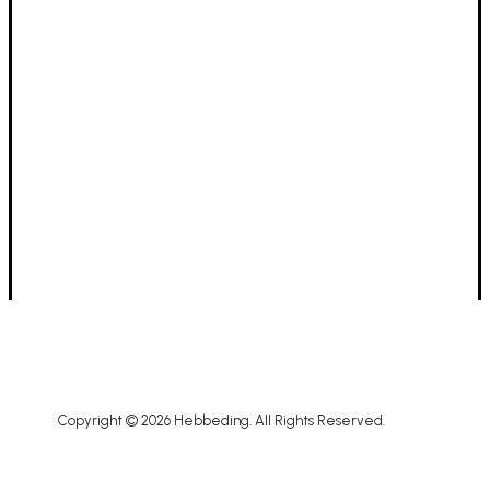
Dinsdag tot donderdag
10u - 12u ⋅ 13u - 18u
Vrijdag tot zaterdag
10u - 18u
1ste zondag vd maand
10u - 12u
ZOMER VERLOF GESLOTEN van 26/7 t.e.m.
17/8
Terug open dinsdag 18 augustus :-)
Copyright © 2026 Hebbeding. All Rights Reserved.