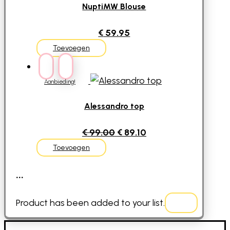
NuptiMW Blouse
€
59.95
Toevoegen
Aanbieding!
Alessandro top
Oorspronkelijke
Huidige
€
99.00
€
89.10
prijs
prijs
Toevoegen
was:
is:
...
€ 99.00.
€ 89.10.
Product has been added to your list.