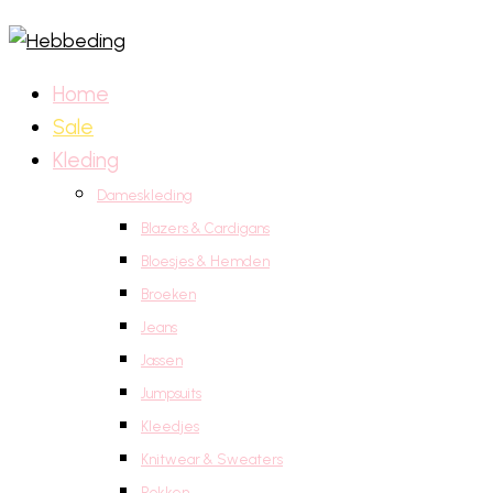
Home
Sale
Kleding
Dameskleding
Blazers & Cardigans
Bloesjes & Hemden
Broeken
Jeans
Jassen
Jumpsuits
Kleedjes
Knitwear & Sweaters
Rokken