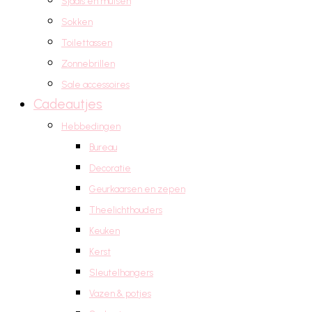
Sjaals en mutsen
Sokken
Toilettassen
Zonnebrillen
Sale accessoires
Cadeautjes
Hebbedingen
Bureau
Decoratie
Geurkaarsen en zepen
Theelichthouders
Keuken
Kerst
Sleutelhangers
Vazen & potjes