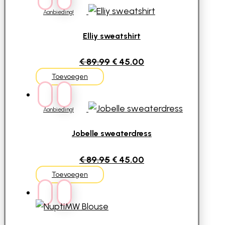
€ 49.00.
€ 39.20.
Aanbieding!
Elliy sweatshirt
Oorspronkelijke
Huidige
€
89.99
€
45.00
prijs
prijs
Toevoegen
was:
is:
€ 89.99.
€ 45.00.
Aanbieding!
Jobelle sweaterdress
Oorspronkelijke
Huidige
€
89.95
€
45.00
prijs
prijs
Toevoegen
was:
is:
€ 89.95.
€ 45.00.